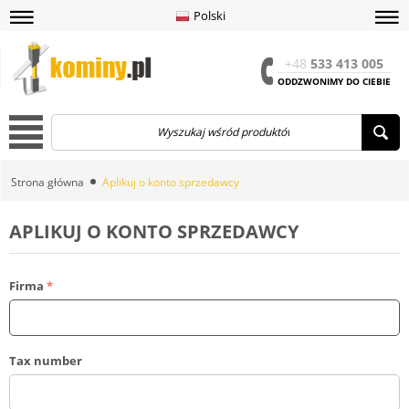
Polski
amknij
amknij menu
amknij menu
Menu
Otwór
+48
533 413 005
ODDZWONIMY DO CIEBIE
Menu
Strona główna
Aplikuj o konto sprzedawcy
APLIKUJ O KONTO SPRZEDAWCY
Firma
Tax number