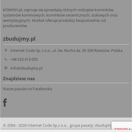
KOMINY.pl, zajmuje się sprzedażą różnych rodzajów kominków,
systemów kominowych, kominków ceramicznych, stalowych oraz
wentylacyjnych. Market oferuje produkty bezpośrednio od
producentów.
zbudujmy.pl
Internet Code Sp. z o.o., ul. św. Rocha 4a, 35-330 Rzeszów, Polska
+48 533 413 005
info@zbudujmy.pl
Znajdziesz nas
Nasze pasaże na Facebooku
© 2004 - 2026 Internet Code Sp.z o.o.. grupa pasaży:
zbudujmy.pl