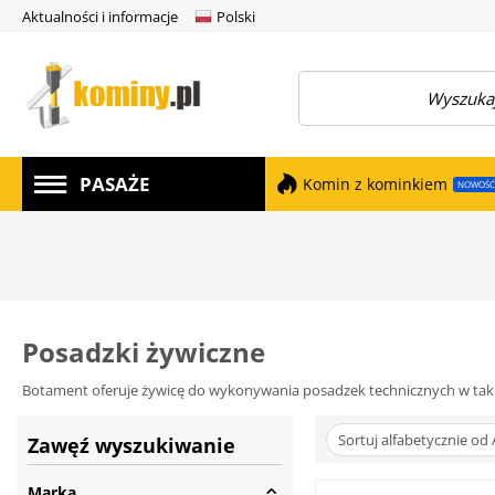
Aktualności i informacje
Polski
amknij menu
PASAŻE
Komin z kominkiem
NOWOŚĆ
Posadzki żywiczne
Botament oferuje żywicę do wykonywania posadzek technicznych w takich 
Sortuj alfabetycznie od 
Zawęź wyszukiwanie
Marka