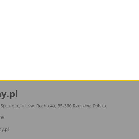
y.pl
Sp. z o.o., ul. św. Rocha 4a, 35-330 Rzeszów, Polska
05
y.pl