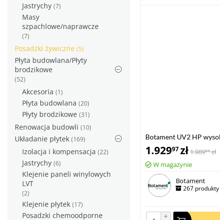
Jastrychy
(7)
Masy
szpachlowe/naprawcze
(7)
Posadzki żywiczne
(5)
Płyta budowlana/Płyty
brodzikowe
(52)
Akcesoria
(1)
Płyta budowlana
(20)
Płyty brodzikowe
(31)
Renowacja budowli
(10)
Botament UV2 HP wysok
Układanie płytek
(169)
1.929
zł
97
Izolacja i kompensacja
1.989
zł
(22)
66
Jastrychy
(6)
W magazynie
Klejenie paneli winylowych
Botament
LVT
267 produkty
(2)
Klejenie płytek
(17)
Posadzki chemoodporne
+