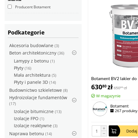
Producent Botament
Podkategorie
Akcesoria budowlane
(3)
Beton architektoniczny
(36)
Lamypy z betonu
(1)
Płyty
(16)
Mała architektura
(5)
Botament BV2 lakier do
Płyty i panele 3D
(14)
kamiennoszary 5kg
630
zł
80
650
zł
31
Budownictwo szkieletowe
(8)
W magazynie
Hydroizolacje fundamentów
(17)
Botament
267 produkty
Izolacje bitumiczne
(13)
Izolacje FPO
(1)
Izolacje reaktywne
(3)
+
Dodaj
−
Naprawa betonu
(14)