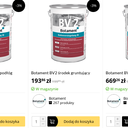
-3%
-3%
 podłóg
Botament BV2 środek gruntujący
Botament BV
transparentny 1kg
transparent
193
zł
669
zł
86
26
199
zł
86
W magazynie
W magazy
Botament
Bo
267 produkty
+
+
 do koszyka
Dodaj do koszyka
−
−