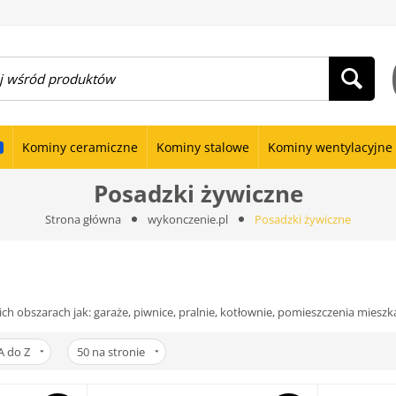
Kominy ceramiczne
Kominy stalowe
Kominy wentylacyjne
Posadzki żywiczne
Strona główna
wykonczenie.pl
Posadzki żywiczne
obszarach jak: garaże, piwnice, pralnie, kotłownie, pomieszczenia mieszka
A do Z
50
na stronie