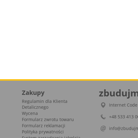
zbudujm
Zakupy
Regulamin dla Klienta
Internet Code 
Detalicznego
Wycena
+48 533 413 0
Formularz zwrotu towaru
Formularz reklamacji
info@zbudujm
Polityka prywatności
System zarządzania jakością