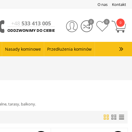
O nas
Kontakt
0
0
+48
533 413 005
0
ODDZWONIMY DO CIEBIE
Nasady kominowe
Przedłużenia kominów
lne, tarasy, balkony.