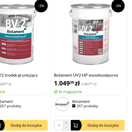
-3%
-3%
2 środek gruntujący
Botament UV2 HP wysokoodporny
ny 4kg
impregnat do podłoży 2K
1.049
zł
39
689
zł
1.081
zł
96
85
kamiennoszary 5kg
nie
W magazynie
tament
Botament
267 produkty
267 produkty
+
Dodaj do koszyka
Dodaj do koszyka
−