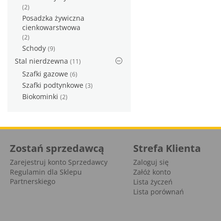
(2)
Posadzka żywiczna
cienkowarstwowa
(2)
Schody
(9)
Stal nierdzewna
(11)
Szafki gazowe
(6)
Szafki podtynkowe
(3)
Biokominki
(2)
Zostań sprzedawcą
Strefa Klienta
Zarejestruj konto Sprzedawcy
Zaloguj się
Regulamin dla Sklepu
Załóż konto
Partnerskiego
Lista życzeń
Lista porównań