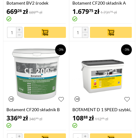
Botament BV2 środek
Botament CF200 składnik A
gruntujący transparentny 4kg
669
zł
1.679
zł
26
75
689
zł
1.731
zł
96
70
+
+
−
−
-3%
-3%
Botament CF200 składnik B
BOTAMENT D 1 SPEED szybki,
wielofunkcyjny środek
336
zł
108
zł
00
88
346
zł
112
zł
39
25
gruntujący 1 KG
+
+