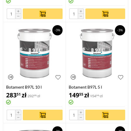
+
+
−
−
-3%
-3%
Botament B97L 10 l
Botament B97L 5 l
283
zł
149
zł
51
55
292
zł
154
zł
28
18
+
+
−
−