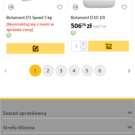
Botament D1 Speed 5 kg
Botament D10 10l
[Skontaktuj się z nami w
506
zł
70
522
zł
37
sprawie ceny]
+
−
1
2
3
4
5
6
Zostań sprzedawcą
Strefa Klienta