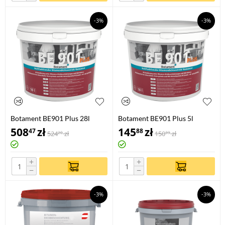
-3%
-3%
Botament BE901 Plus 28l
Botament BE901 Plus 5l
508
zł
145
zł
47
88
524
zł
150
zł
20
39
+
+
−
−
-3%
-3%