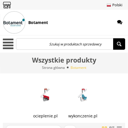
Menu
Polski
amknij menu
amknij menu
amknij menu
amknij menu
Botament
Menu
Wszystkie produkty
Strona główna
Botament
ocieplenie.pl
wykonczenie.pl