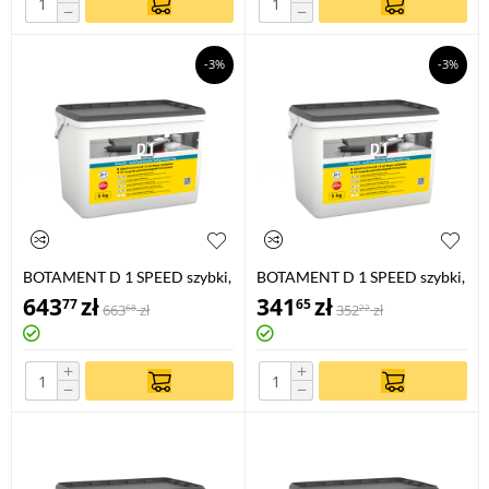
−
−
-3%
-3%
BOTAMENT D 1 SPEED szybki,
BOTAMENT D 1 SPEED szybki,
wielofunkcyjny środek
wielofunkcyjny środek
643
zł
341
zł
77
65
663
zł
352
zł
68
22
gruntujący 10 KG
gruntujący 5 KG
+
+
−
−