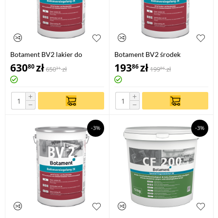
Botament BV2 lakier do
Botament BV2 środek
podłóg kamiennoszary 5kg
gruntujący transparentny 1kg
630
zł
193
zł
80
86
650
zł
199
zł
31
86
+
+
−
−
-3%
-3%