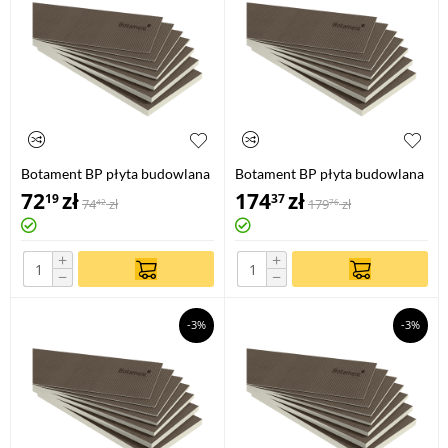
Botament BP płyta budowlana
Botament BP płyta budowlana
1,2 m x 0,6 m / 4 mm
1,2 m x 0,6 m / 40 mm
72
zł
174
zł
19
37
74
zł
179
zł
42
76
+
+
−
−
-3%
-3%