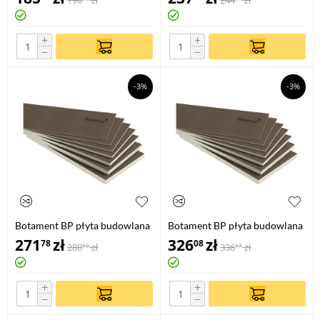
190
zł
244
zł
+
+
−
−
-3%
-3%
Botament BP płyta budowlana
Botament BP płyta budowlana
2,6 m x 0,6 m / 30 mm
2,6 m x 0,6 m / 40 mm
271
zł
326
zł
78
08
280
zł
336
zł
19
17
+
+
−
−