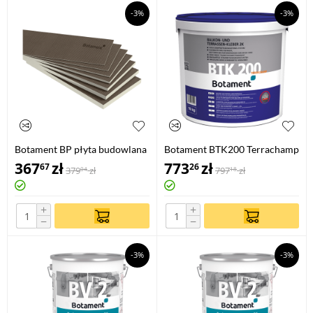
-3%
-3%
Botament BP płyta budowlana
Botament BTK200 Terrachamp
2,6 m x 0,6 m / 50 mm
367
zł
773
zł
67
26
379
zł
797
zł
04
18
+
+
−
−
-3%
-3%