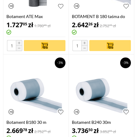
Botament ATE Max
BOTAMENT B 180 taśma do
uszczelniania spoin roboczych
1.727
zł
2.642
zł
05
26
1.780
zł
2.752
zł
46
35
i szczelin dylatacyjnych w
budowlach, szer. 18cm/30mb
+
+
−
−
-3%
-3%
Botament B180 30 m
Botament B240 30m
2.669
zł
3.736
zł
78
50
2.752
zł
3.852
zł
35
06