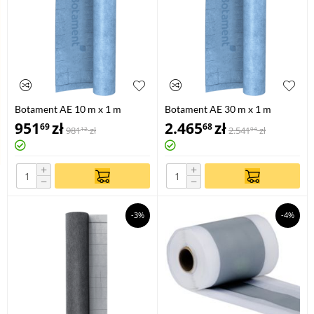
Botament AE 10 m x 1 m
Botament AE 30 m x 1 m
951
zł
2.465
zł
69
68
981
zł
2.541
zł
12
94
+
+
−
−
-3%
-4%