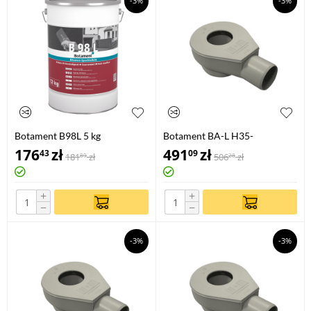
-3%
-3%
Botament B98L 5 kg
Botament BA-L H35-
HORIZONTAL
176
zł
491
zł
43
09
181
zł
506
zł
89
28
+
+
−
−
-3%
-3%