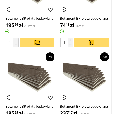
Botament BP płyta budowlana
Botament BP płyta budowlana
1,2 m x 0,6 m / 50 mm
1,2 m x 0,6 m / 6 mm
195
zł
74
zł
56
13
201
zł
76
zł
61
42
+
+
−
−
-3%
-3%
Botament BP płyta budowlana
Botament BP płyta budowlana
2,6 m x 0,6 m / 10 mm
2,6 m x 0,6 m / 20 mm
185
zł
237
zł
25
17
98
51