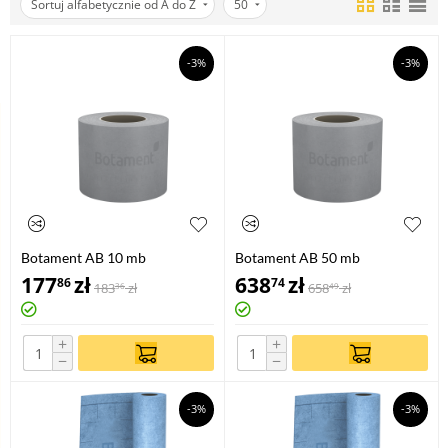
Sortuj alfabetycznie od A do Z
50
-3%
-3%
Botament AB 10 mb
Botament AB 50 mb
177
zł
638
zł
86
74
183
zł
658
zł
36
49
+
+
−
−
-3%
-3%