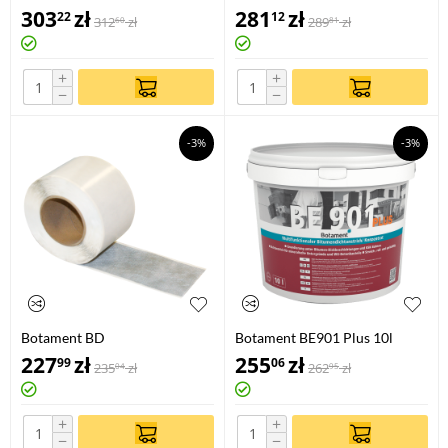
HORIZONTAL
VERTIKAL
303
zł
281
zł
22
12
312
zł
289
zł
60
81
+
+
−
−
-3%
-3%
Botament BD
Botament BE901 Plus 10l
227
zł
255
zł
99
06
235
zł
262
zł
04
95
+
+
−
−