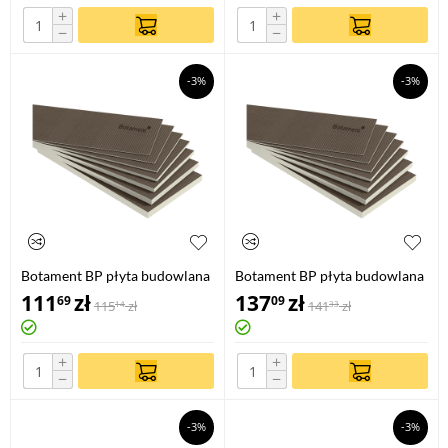
+
+
−
−
-3%
-3%
Botament BP płyta budowlana
Botament BP płyta budowlana
1,2 m x 0,6 m / 20 mm
1,2 m x 0,6 m / 30 mm
111
zł
137
zł
69
09
115
zł
141
zł
14
33
+
+
−
−
-3%
-3%