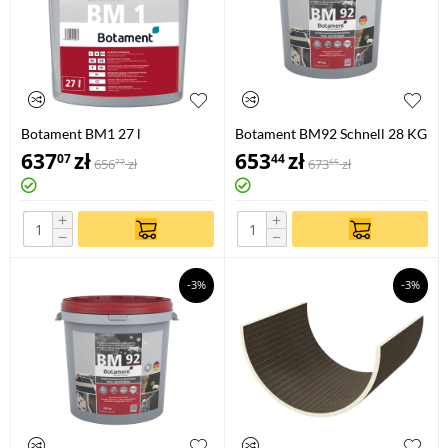
Botament BM1 27 l
Botament BM92 Schnell 28 KG
637
zł
653
zł
07
44
656
zł
673
zł
77
65
+
+
−
−
-3%
-3%