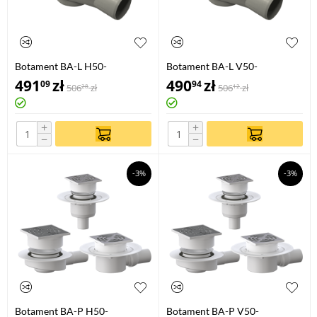
Botament BA-L H50-
Botament BA-L V50-
HORIZONTAL
VERTIKAL
491
zł
490
zł
09
94
506
zł
506
zł
28
12
+
+
−
−
-3%
-3%
Botament BA-P H50-
Botament BA-P V50-