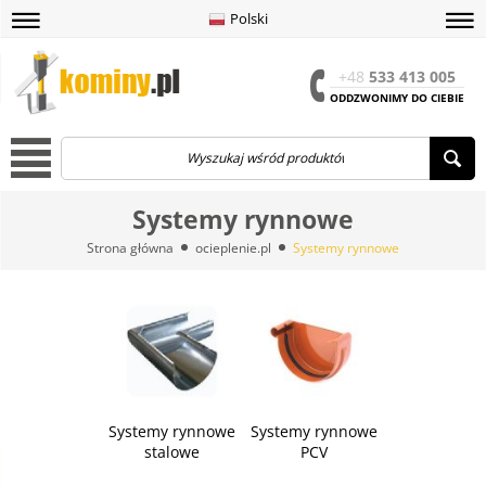
Polski
amknij
amknij menu
amknij menu
amknij menu
Menu
Otwór
+48
533 413 005
ODDZWONIMY DO CIEBIE
Menu
Systemy rynnowe
Strona główna
ocieplenie.pl
Systemy rynnowe
Systemy rynnowe
Systemy rynnowe
stalowe
PCV