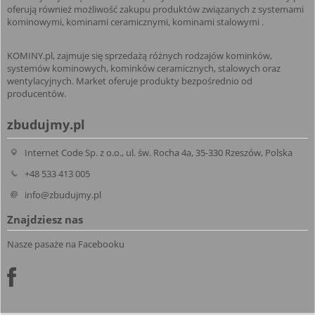
oferują również możliwość zakupu produktów związanych z systemami
kominowymi, kominami ceramicznymi, kominami stalowymi .
KOMINY.pl, zajmuje się sprzedażą różnych rodzajów kominków,
systemów kominowych, kominków ceramicznych, stalowych oraz
wentylacyjnych. Market oferuje produkty bezpośrednio od
producentów.
zbudujmy.pl
Internet Code Sp. z o.o., ul. św. Rocha 4a, 35-330 Rzeszów, Polska
+48 533 413 005
info@zbudujmy.pl
Znajdziesz nas
Nasze pasaże na Facebooku