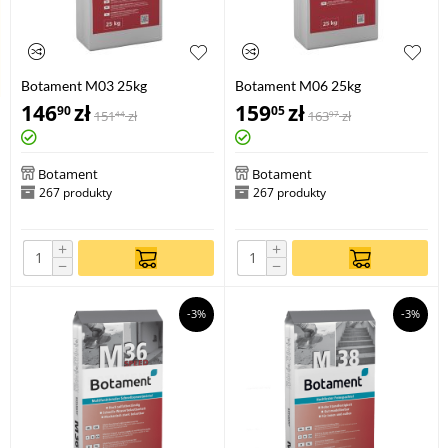
Botament M03 25kg
Botament M06 25kg
146
zł
159
zł
90
05
151
zł
163
zł
44
97
Botament
Botament
267 produkty
267 produkty
+
+
−
−
-3%
-3%