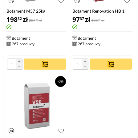
Botament M57 25kg
Botament Renovation HB 1
198
zł
97
zł
32
37
204
zł
100
zł
45
38
Botament
Botament
267 produkty
267 produkty
+
+
−
−
-3%