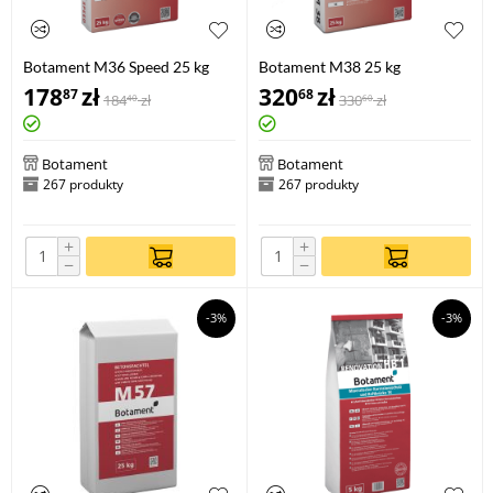
Botament M36 Speed 25 kg
Botament M38 25 kg
178
zł
320
zł
87
68
184
zł
330
zł
40
60
Botament
Botament
267 produkty
267 produkty
+
+
−
−
-3%
-3%