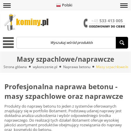
Polski
amknij
amknij menu
amknij menu
amknij menu
Menu
Otwór
+48
533 413 005
ODDZWONIMY DO CIEBIE
Menu
Masy szpachlowe/naprawcze
Strona główna
wykonczenie.pl
Naprawa betonu
Masy szpachlowe/na
Profesjonalna naprawa betonu -
masy szpachlowe oraz naprawcze
Produkty do naprawy betonu to jeden z systemów oferowanych
znajdujący się w portfolio Botament. Podstawą udanej naprawy jest
dokładna analiza uszkodzenia i wybór odpowiedniego środka
naprawczego. Do realizacji tych działań Botament oferuje wysokiej
jakości asortyment produktów obejmujący rozwiązania do naprawy
oraz kosmetyki do betonu.