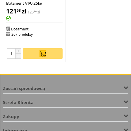
Botament V90 25kg
121
zł
58
125
zł
34
Botament
267 produkty
+
−
Zostań sprzedawcą
Strefa Klienta
Zakupy
Informacje