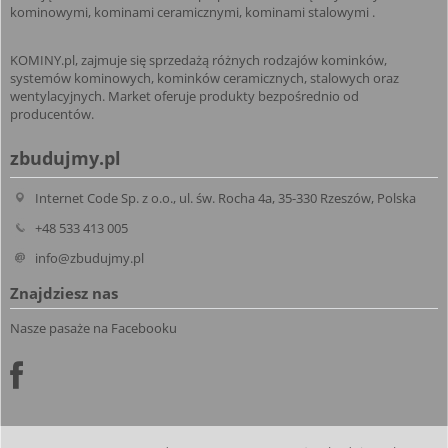
kominowymi, kominami ceramicznymi, kominami stalowymi .
KOMINY.pl, zajmuje się sprzedażą różnych rodzajów kominków,
systemów kominowych, kominków ceramicznych, stalowych oraz
wentylacyjnych. Market oferuje produkty bezpośrednio od
producentów.
zbudujmy.pl
Internet Code Sp. z o.o., ul. św. Rocha 4a, 35-330 Rzeszów, Polska
+48 533 413 005
info@zbudujmy.pl
Znajdziesz nas
Nasze pasaże na Facebooku