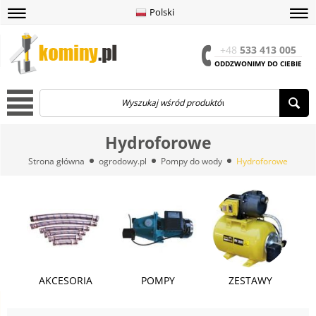
Polski
amknij
amknij menu
amknij menu
amknij menu
Menu
Otwór
+48
533 413 005
ODDZWONIMY DO CIEBIE
Menu
Hydroforowe
Strona główna
ogrodowy.pl
Pompy do wody
Hydroforowe
AKCESORIA
POMPY
ZESTAWY