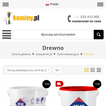
Polski
amknij
amknij menu
amknij menu
amknij menu
Menu
Otwór
+48
533 413 005
ODDZWONIMY DO CIEBIE
Menu
Drewno
Strona główna
ocieplenie.pl
Tynki elewacyjne
Drewno
Sortuj alfabetycznie od A do Z
50
-10%
-10%