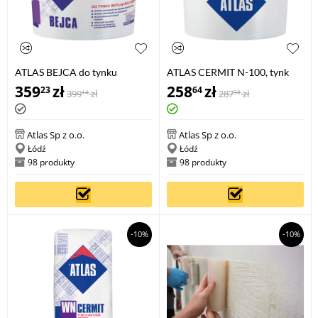
ATLAS BEJCA do tynku
ATLAS CERMIT N-100, tynk
imitującego drewno, 4 litry
szablonowy akrylowy, 25 kg
359
zł
258
zł
23
64
399
zł
287
zł
14
38
Atlas Sp z o.o.
Atlas Sp z o.o.
Łódź
Łódź
98 produkty
98 produkty
-10%
-10%