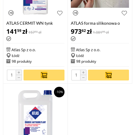
ATLAS CERMIT WN tynk
ATLAS forma silikonowa o
mineralny imitujący naturalną
fakturze drewna, 20 cm x 2 mb
141
zł
973
zł
59
62
157
zł
1.081
zł
32
80
fakturę drewna, 25 kg
Atlas Sp z o.o.
Atlas Sp z o.o.
Łódź
Łódź
98 produkty
98 produkty
+
+
−
−
-10%