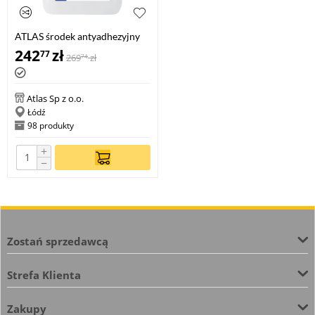
ATLAS środek antyadhezyjny
do form silikonowych o
242
zł
77
269
zł
74
fakturze drewna, 5l
Atlas Sp z o.o.
Łódź
98 produkty
+
−
Zostań sprzedawcą
Strefa Klienta
Zakupy