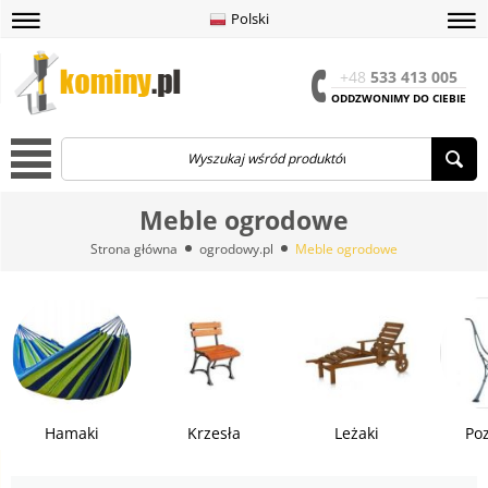
Polski
amknij
amknij menu
amknij menu
amknij menu
Menu
Otwór
+48
533 413 005
ODDZWONIMY DO CIEBIE
Menu
Meble ogrodowe
Strona główna
ogrodowy.pl
Meble ogrodowe
Hamaki
Krzesła
Leżaki
Poz