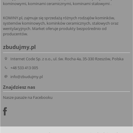
kominowymi, kominami ceramicznymi, kominami stalowymi .
KOMINY.pl, zajmuje się sprzedażą różnych rodzajów kominków,
systemów kominowych, kominków ceramicznych, stalowych oraz
wentylacyjnych. Market oferuje produkty bezpośrednio od
producentów.
zbudujmy.pl
Internet Code Sp. z o.o., ul. św. Rocha 4a, 35-330 Rzeszów, Polska
+48 533 413 005
info@zbudujmy.pl
Znajdziesz nas
Nasze pasaże na Facebooku