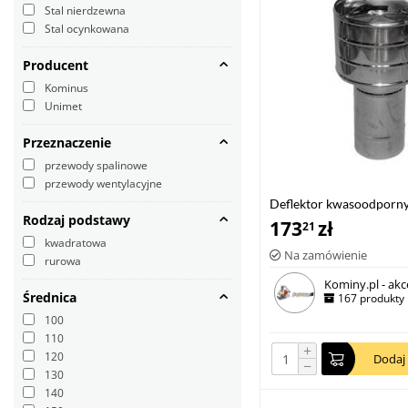
Stal nierdzewna
Stal ocynkowana
Producent
Kominus
Unimet
Przeznaczenie
przewody spalinowe
przewody wentylacyjne
Deflektor kwasoodpor
Rodzaj podstawy
173
zł
21
kwadratowa
Na zamówienie
rurowa
Kominy.pl - akc
Średnica
167 produkty
100
110
+
120
Dodaj
−
130
140