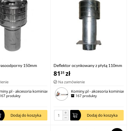
kwasoodporny 150mm
Deflektor ocynkowany z płytą 110mm
81
zł
31
ienie
Na zamówienie
miny.pl - akcesoria kominiarskie
Kominy.pl - akcesoria kominiarskie
167 produkty
167 produkty
+
Dodaj do koszyka
Dodaj do koszyka
−