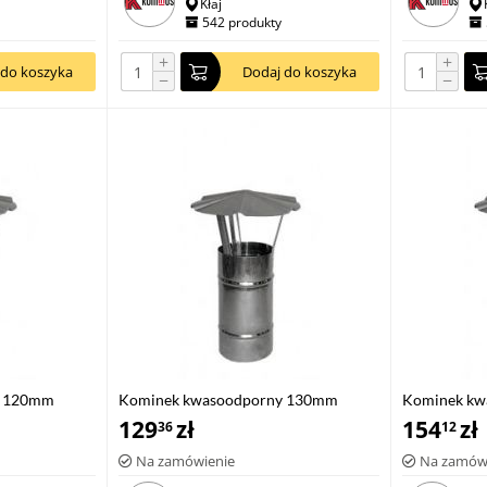
Kłaj
542 produkty
+
+
 do koszyka
Dodaj do koszyka
−
−
y 120mm
Kominek kwasoodporny 130mm
Kominek kw
129
zł
154
zł
36
12
Na zamówienie
Na zamów