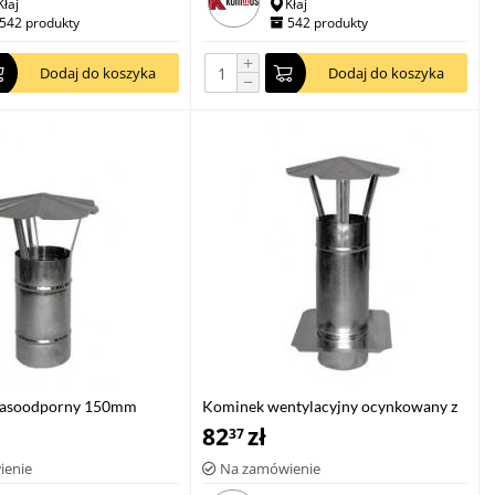
Kłaj
Kłaj
542 produkty
542 produkty
+
Dodaj do koszyka
Dodaj do koszyka
−
asoodporny 150mm
Kominek wentylacyjny ocynkowany z
płytą 120mm
82
zł
37
ienie
Na zamówienie