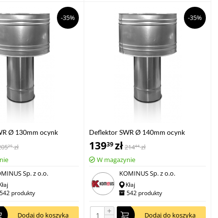
-35%
-35%
SWR Ø 130mm ocynk
Deflektor SWR Ø 140mm ocynk
139
zł
39
205
zł
214
zł
25
44
nie
W magazynie
MINUS Sp. z o.o.
KOMINUS Sp. z o.o.
Kłaj
Kłaj
542 produkty
542 produkty
+
Dodaj do koszyka
Dodaj do koszyka