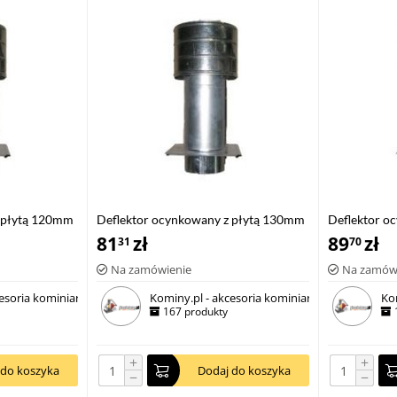
z płytą 120mm
Deflektor ocynkowany z płytą 130mm
Deflektor o
81
zł
89
zł
31
70
Na zamówienie
Na zamów
esoria kominiarskie
Kominy.pl - akcesoria kominiarskie
Ko
167 produkty
+
+
 do koszyka
Dodaj do koszyka
−
−