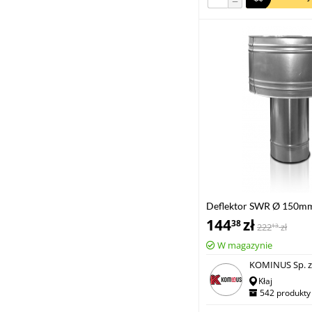
−
Deflektor SWR Ø 150m
144
zł
38
222
zł
13
W magazynie
KOMINUS Sp. z 
Kłaj
542 produkty