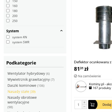
150
160
180
200
250
System
system KN
system SWR
Podkategorie
Deflektor ocynkowany 
81
zł
31
Wentylator hybrydowy
(6)
Na zamówienie
Wywietrznik grawitacyjny
(7)
Kominy.pl - akc
Daszki kominowe
(106)
167 produkty
Nasady stałe
(39)
Nasady obrotowe
+
wentylacyjne
Dodaj
−
(98)