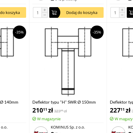
+
+
 do koszyka
Dodaj do koszyka
−
−
-35%
-35%
R Ø 140mm
Deflektor typu "H" SWR Ø 150mm
Deflektor 
ocynk
ocynk
210
zł
227
zł
11
11
323
zł
25
W magazynie
W magazy
o.o.
KOMINUS Sp. z o.o.
KO