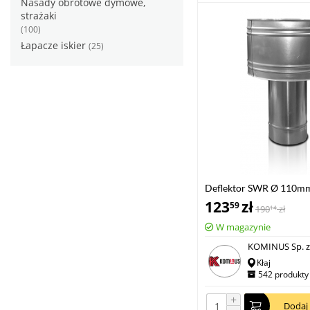
Nasady obrotowe dymowe,
strażaki
(100)
Łapacze iskier
(25)
Deflektor SWR Ø 110m
123
zł
59
190
zł
14
W magazynie
KOMINUS Sp. z 
Kłaj
542 produkty
+
Dodaj