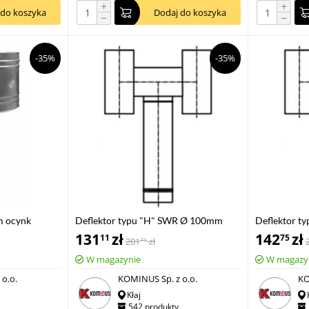
+
+
 do koszyka
Dodaj do koszyka
−
−
-35%
-35%
m ocynk
Deflektor typu "H" SWR Ø 100mm
Deflektor 
ocynk
ocynk
131
zł
142
zł
11
75
201
zł
71
W magazynie
W magazy
o.o.
KOMINUS Sp. z o.o.
KO
Kłaj
542 produkty