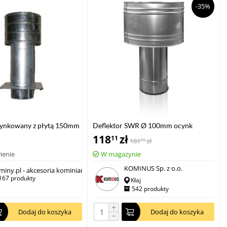
-35%
cynkowany z płytą 150mm
Deflektor SWR Ø 100mm ocynk
118
zł
11
181
zł
71
ienie
W magazynie
KOMINUS Sp. z o.o.
miny.pl - akcesoria kominiarskie
167 produkty
Kłaj
542 produkty
+
Dodaj do koszyka
Dodaj do koszyka
−