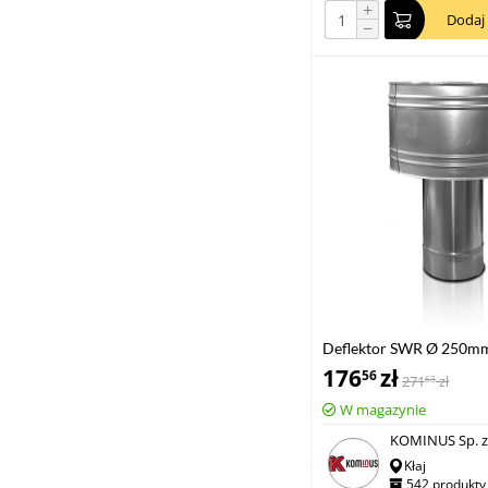
+
Dodaj
−
Deflektor SWR Ø 250m
176
zł
56
271
zł
63
W magazynie
KOMINUS Sp. z 
Kłaj
542 produkty