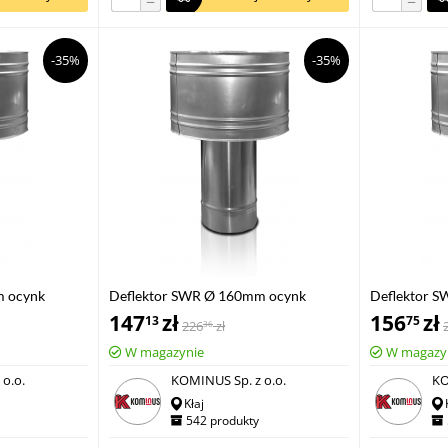
−
−
-35%
-35%
m ocynk
Deflektor SWR Ø 160mm ocynk
Deflektor 
147
zł
156
zł
13
75
226
zł
36
W magazynie
W magazy
o.o.
KOMINUS Sp. z o.o.
KO
Kłaj
542 produkty