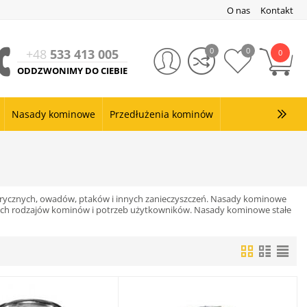
O nas
Kontakt
0
0
+48
533 413 005
0
ODDZWONIMY DO CIEBIE
Nasady kominowe
Przedłużenia kominów
rycznych, owadów, ptaków i innych zanieczyszczeń. Nasady kominowe
żnych rodzajów kominów i potrzeb użytkowników. Nasady kominowe stałe