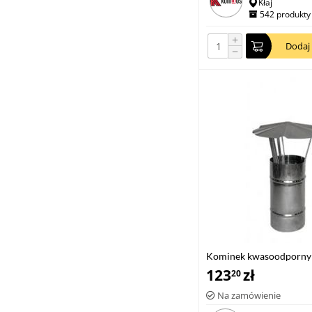
Kłaj
542 produkty
+
Dodaj
−
Kominek kwasoodporn
123
zł
20
Na zamówienie