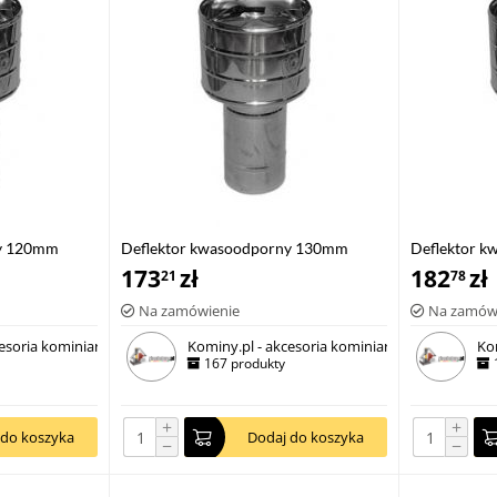
ny 120mm
Deflektor kwasoodporny 130mm
Deflektor 
173
zł
182
zł
21
78
Na zamówienie
Na zamów
esoria kominiarskie
Kominy.pl - akcesoria kominiarskie
Ko
167 produkty
+
+
 do koszyka
Dodaj do koszyka
−
−