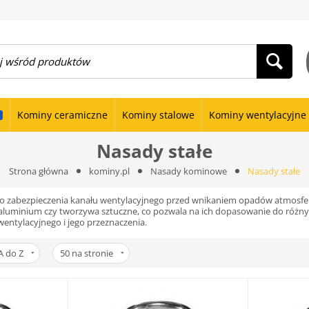
Kominy ceramiczne
Kominy stalowe
Kominy wentylacyjne
Nasady stałe
Strona główna
kominy.pl
Nasady kominowe
Nasady stałe
o zabezpieczenia kanału wentylacyjnego przed wnikaniem opadów atmosfe
a, aluminium czy tworzywa sztuczne, co pozwala na ich dopasowanie do ró
wentylacyjnego i jego przeznaczenia.
A do Z
50
na stronie