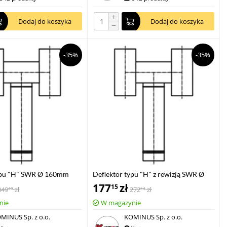
+
Dodaj do koszyka
Dodaj do koszyka
−
-35%
-35%
typu "H" SWR Ø 160mm
Deflektor typu "H" z rewizją SWR Ø
130mm ocynk podstawa rurowa
177
zł
15
349
zł
272
zł
40
54
nie
W magazynie
MINUS Sp. z o.o.
KOMINUS Sp. z o.o.