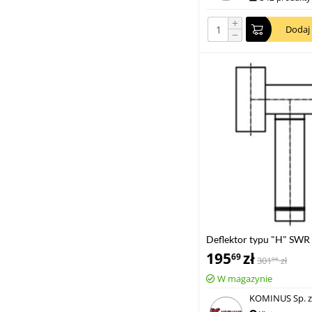
+
Dodaj
−
Deflektor typu "H" SW
ocynk
195
zł
69
301
zł
06
W magazynie
KOMINUS Sp. z 