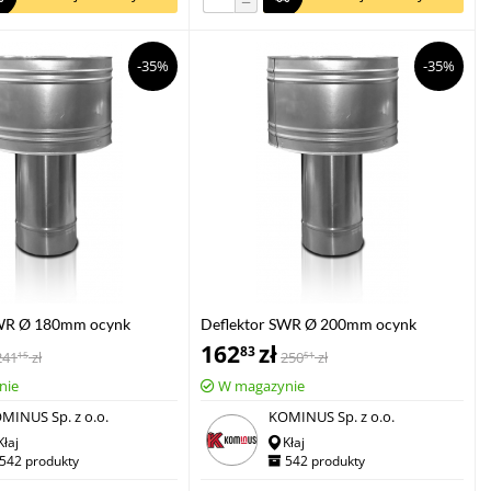
−
-35%
-35%
SWR Ø 180mm ocynk
Deflektor SWR Ø 200mm ocynk
162
zł
83
241
zł
250
zł
15
51
nie
W magazynie
MINUS Sp. z o.o.
KOMINUS Sp. z o.o.
Kłaj
Kłaj
542 produkty
542 produkty