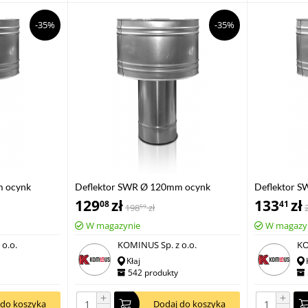
-35%
-35%
m ocynk
Deflektor SWR Ø 120mm ocynk
Deflektor 
129
zł
133
zł
08
41
198
zł
59
W magazynie
W magazy
o.o.
KOMINUS Sp. z o.o.
KO
Kłaj
542 produkty
+
+
 do koszyka
Dodaj do koszyka