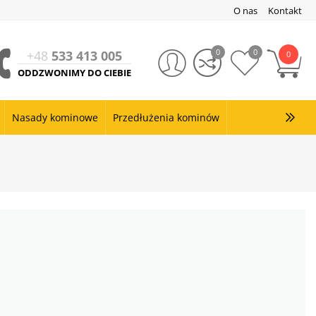
O nas
Kontakt
0
0
+48
533 413 005
0
ODDZWONIMY DO CIEBIE
Nasady kominowe
Przedłużenia kominów