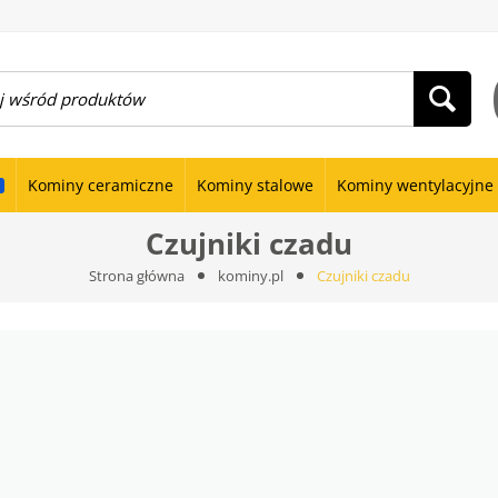
Kominy ceramiczne
Kominy stalowe
Kominy wentylacyjne
Czujniki czadu
Strona główna
kominy.pl
Czujniki czadu