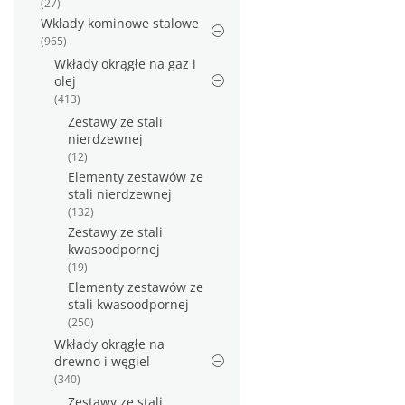
(27)
Wkłady kominowe stalowe
(965)
Wkłady okrągłe na gaz i
olej
(413)
Zestawy ze stali
nierdzewnej
(12)
Elementy zestawów ze
stali nierdzewnej
(132)
Zestawy ze stali
kwasoodpornej
(19)
Elementy zestawów ze
stali kwasoodpornej
(250)
Wkłady okrągłe na
drewno i węgiel
(340)
Zestawy ze stali