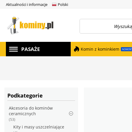
Aktualności i informacje
Polski
amknij menu
PASAŻE
Komin z kominkiem
NOWOŚĆ
Podkategorie
Akcesoria do kominów
ceramicznych
(53)
Kity i masy uszczelniające