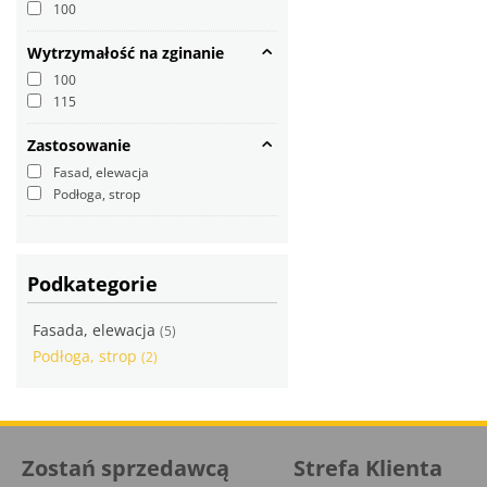
100
Wytrzymałość na zginanie
100
115
Zastosowanie
Fasad, elewacja
Podłoga, strop
Podkategorie
Fasada, elewacja
(5)
Podłoga, strop
(2)
Zostań sprzedawcą
Strefa Klienta