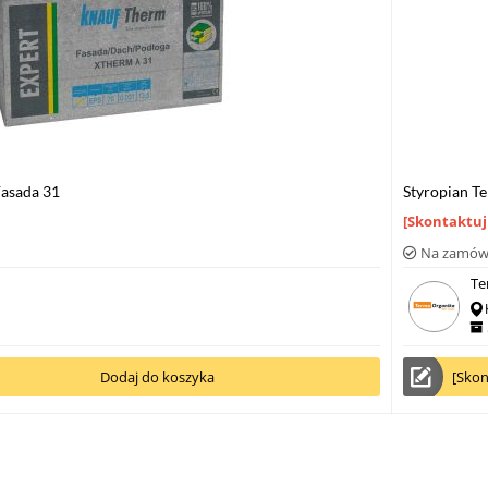
Fasada 31
Styropian T
[Skontaktuj
Na zamów
Te
Dodaj do koszyka
[Skon