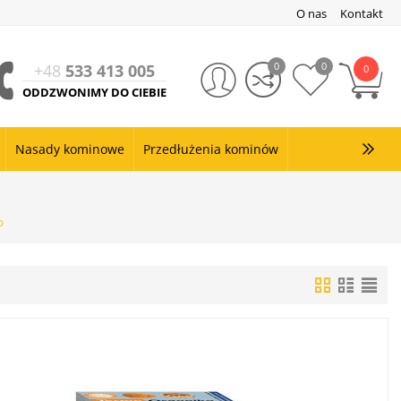
O nas
Kontakt
0
0
+48
533 413 005
0
ODDZWONIMY DO CIEBIE
Nasady kominowe
Przedłużenia kominów
p