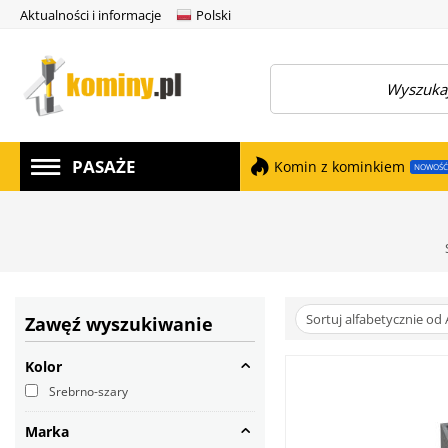
Aktualności i informacje
Polski
amknij menu
PASAŻE
Komin z kominkiem
NOWOŚĆ
Sortuj alfabetycznie od 
Zawęź wyszukiwanie
Kolor
Srebrno-szary
Marka