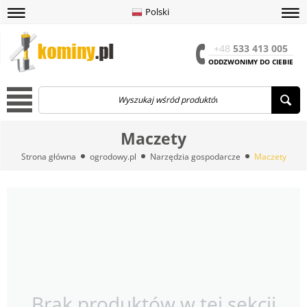
Polski
amknij
amknij menu
amknij menu
amknij menu
Menu
Otwór
+48
533 413 005
ODDZWONIMY DO CIEBIE
Menu
Maczety
Strona główna
ogrodowy.pl
Narzędzia gospodarcze
Maczety
Brak produktów w tej sekcji