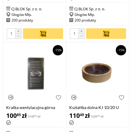
CJ BLOK Sp. z o. o.
CJ BLOK Sp. z o. o.
Głogów Młp.
Głogów Młp.
200 produkty
200 produkty
+
+
−
−
-15%
-15%
Kratka wentylacyjna górna
Kształtka dolna KJ 10/20 U
100
zł
110
zł
85
49
118
zł
129
zł
65
99