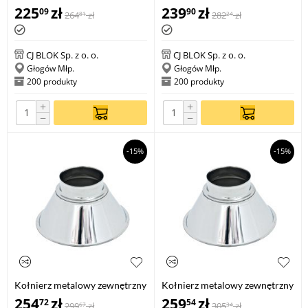
KMZ 140
KMZ 160
225
zł
239
zł
09
90
264
zł
282
zł
81
24
CJ BLOK Sp. z o. o.
CJ BLOK Sp. z o. o.
Głogów Młp.
Głogów Młp.
200 produkty
200 produkty
+
+
−
−
-15%
-15%
Kołnierz metalowy zewnętrzny
Kołnierz metalowy zewnętrzny
KMZ 180
KMZ 200
254
zł
259
zł
72
54
299
zł
305
zł
67
34