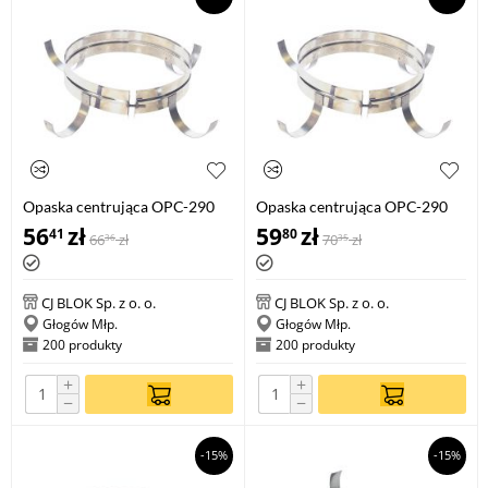
Opaska centrująca OPC-290
Opaska centrująca OPC-290
160
180
56
zł
59
zł
41
80
66
zł
70
zł
36
35
CJ BLOK Sp. z o. o.
CJ BLOK Sp. z o. o.
Głogów Młp.
Głogów Młp.
200 produkty
200 produkty
+
+
−
−
-15%
-15%