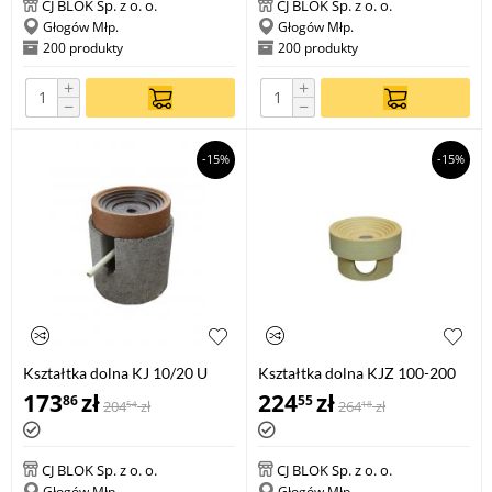
CJ BLOK Sp. z o. o.
CJ BLOK Sp. z o. o.
Głogów Młp.
Głogów Młp.
200 produkty
200 produkty
+
+
−
−
-15%
-15%
Kształtka dolna KJ 10/20 U
Kształtka dolna KJZ 100-200
komplet z cokołem i syfonem
173
zł
224
zł
86
55
204
zł
264
zł
54
18
CJ BLOK Sp. z o. o.
CJ BLOK Sp. z o. o.
Głogów Młp.
Głogów Młp.