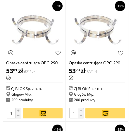
-15%
-15%
Opaska centrująca OPC-290
Opaska centrująca OPC-290
100
140
53
zł
53
zł
01
73
62
zł
63
zł
37
21
CJ BLOK Sp. z o. o.
CJ BLOK Sp. z o. o.
Głogów Młp.
Głogów Młp.
200 produkty
200 produkty
+
+
−
−
-15%
-15%