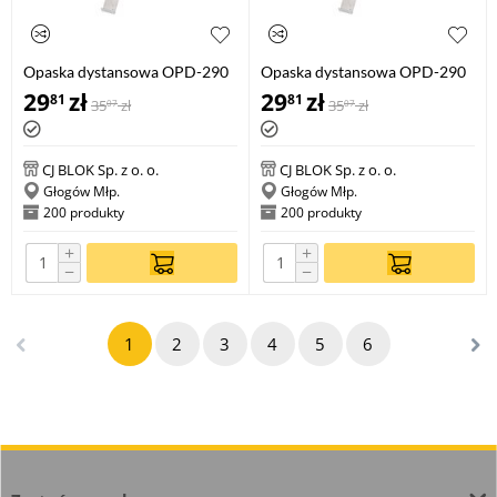
Opaska dystansowa OPD-290
Opaska dystansowa OPD-290
100
140
29
zł
29
zł
81
81
35
zł
35
zł
07
07
CJ BLOK Sp. z o. o.
CJ BLOK Sp. z o. o.
Głogów Młp.
Głogów Młp.
200 produkty
200 produkty
+
+
−
−
1
2
3
4
5
6