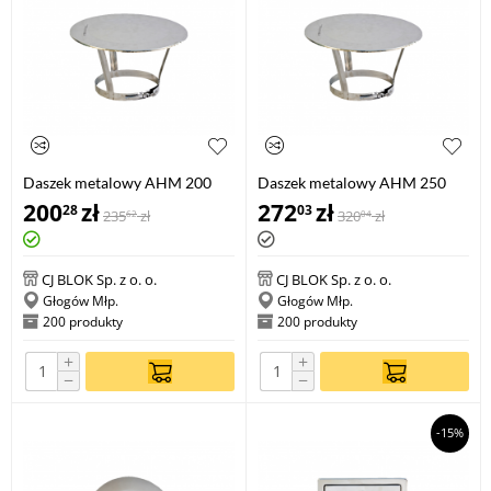
Daszek metalowy AHM 200
Daszek metalowy AHM 250
200
zł
272
zł
28
03
235
zł
320
zł
62
04
CJ BLOK Sp. z o. o.
CJ BLOK Sp. z o. o.
Głogów Młp.
Głogów Młp.
200 produkty
200 produkty
+
+
−
−
-15%