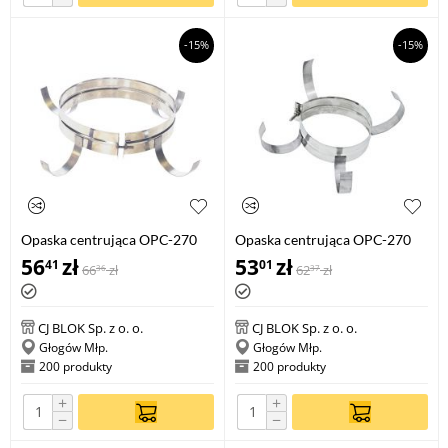
-15%
-15%
Opaska centrująca OPC-270
Opaska centrująca OPC-270
200
80
56
zł
53
zł
41
01
66
zł
62
zł
36
37
CJ BLOK Sp. z o. o.
CJ BLOK Sp. z o. o.
Głogów Młp.
Głogów Młp.
200 produkty
200 produkty
+
+
−
−