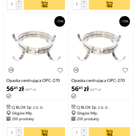
+
+
−
−
-15%
-15%
Opaska centrująca OPC-270
Opaska centrująca OPC-270
160
180
56
zł
56
zł
41
41
66
zł
66
zł
36
36
CJ BLOK Sp. z o. o.
CJ BLOK Sp. z o. o.
Głogów Młp.
Głogów Młp.
200 produkty
200 produkty
+
+
−
−