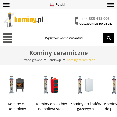
Polski
amknij
amknij menu
amknij menu
amknij menu
Menu
Otwór
+48
533 413 005
ODDZWONIMY DO CIEBIE
Menu
Kominy ceramiczne
Strona główna
kominy.pl
Kominy ceramiczne
Kominy do
Kominy do kotłów
Kominy do kotłów
Kominy
kominków
na paliwa stałe
gazowych
do pali