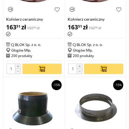
Kołnierz ceramiczny
Kołnierz ceramiczny
zewnętrzny KCZ 180
zewnętrzny KCZ 200
163
zł
163
zł
51
51
192
zł
192
zł
36
36
CJ BLOK Sp. z o. o.
CJ BLOK Sp. z o. o.
Głogów Młp.
Głogów Młp.
200 produkty
200 produkty
+
+
−
−
-15%
-15%