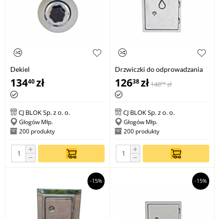
Dekiel
Drzwiczki do odprowadzania
kondensatu
134
zł
126
zł
40
38
148
zł
68
CJ BLOK Sp. z o. o.
CJ BLOK Sp. z o. o.
Głogów Młp.
Głogów Młp.
200 produkty
200 produkty
+
+
−
−
-15%
-15%