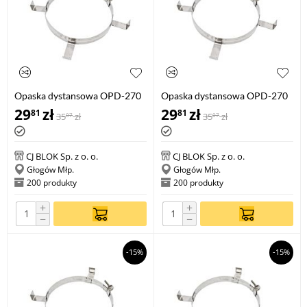
Opaska dystansowa OPD-270
Opaska dystansowa OPD-270
100
140
29
zł
29
zł
81
81
35
zł
35
zł
07
07
CJ BLOK Sp. z o. o.
CJ BLOK Sp. z o. o.
Głogów Młp.
Głogów Młp.
200 produkty
200 produkty
+
+
−
−
-15%
-15%