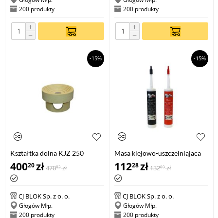
200 produkty
200 produkty
+
+
−
−
-15%
-15%
Kształtka dolna KJZ 250
Masa klejowo-uszczelniajaca
400
zł
112
zł
20
28
470
zł
132
zł
82
09
CJ BLOK Sp. z o. o.
CJ BLOK Sp. z o. o.
Głogów Młp.
Głogów Młp.
200 produkty
200 produkty