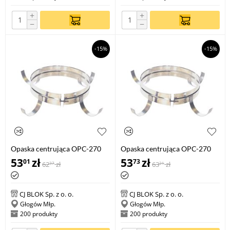
+
+
−
−
-15%
-15%
Opaska centrująca OPC-270
Opaska centrująca OPC-270
100
140
53
zł
53
zł
01
73
62
zł
63
zł
37
21
CJ BLOK Sp. z o. o.
CJ BLOK Sp. z o. o.
Głogów Młp.
Głogów Młp.
200 produkty
200 produkty