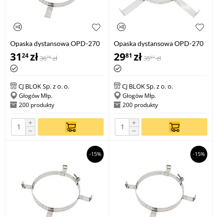
Opaska dystansowa OPD-270
Opaska dystansowa OPD-270
200
80
31
zł
29
zł
24
81
36
zł
35
zł
75
07
CJ BLOK Sp. z o. o.
CJ BLOK Sp. z o. o.
Głogów Młp.
Głogów Młp.
200 produkty
200 produkty
+
+
−
−
-15%
-15%