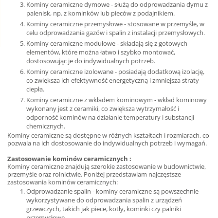
Kominy ceramiczne dymowe - służą do odprowadzania dymu z
palenisk, np. z kominków lub pieców z podajnikiem.
Kominy ceramiczne przemysłowe - stosowane w przemyśle, w
celu odprowadzania gazów i spalin z instalacji przemysłowych.
Kominy ceramiczne modułowe - składają się z gotowych
elementów, które można łatwo i szybko montować,
dostosowując je do indywidualnych potrzeb.
Kominy ceramiczne izolowane - posiadają dodatkową izolację,
co zwiększa ich efektywność energetyczną i zmniejsza straty
ciepła.
Kominy ceramiczne z wkładem kominowym - wkład kominowy
wykonany jest z ceramiki, co zwiększa wytrzymałość i
odporność kominów na działanie temperatury i substancji
chemicznych.
Kominy ceramiczne są dostępne w różnych kształtach i rozmiarach, co
pozwala na ich dostosowanie do indywidualnych potrzeb i wymagań.
Zastosowanie kominów ceramicznych :
Kominy ceramiczne znajdują szerokie zastosowanie w budownictwie,
przemyśle oraz rolnictwie. Poniżej przedstawiam najczęstsze
zastosowania kominów ceramicznych:
Odprowadzanie spalin - kominy ceramiczne są powszechnie
wykorzystywane do odprowadzania spalin z urządzeń
grzewczych, takich jak piece, kotły, kominki czy palniki
przemysłowe.