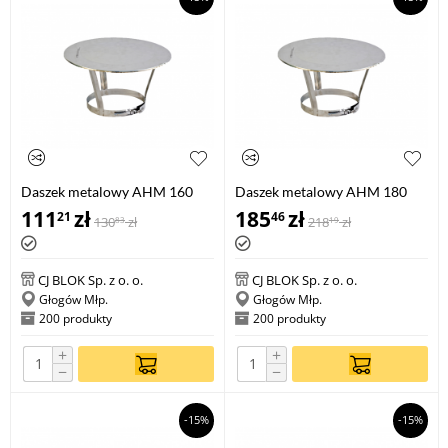
Daszek metalowy AHM 160
Daszek metalowy AHM 180
111
zł
185
zł
21
46
130
zł
218
zł
83
19
CJ BLOK Sp. z o. o.
CJ BLOK Sp. z o. o.
Głogów Młp.
Głogów Młp.
200 produkty
200 produkty
+
+
−
−
-15%
-15%