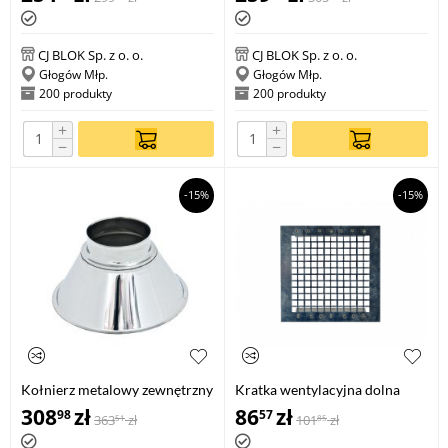
CJ BLOK Sp. z o. o.
CJ BLOK Sp. z o. o.
Głogów Młp.
Głogów Młp.
200 produkty
200 produkty
+
+
−
−
-15%
-15%
Kołnierz metalowy zewnętrzny
Kratka wentylacyjna dolna
KMZ 250
308
zł
86
zł
98
57
363
zł
101
zł
51
85