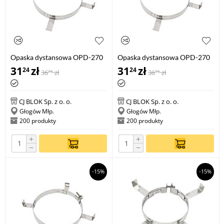
Opaska dystansowa OPD-270
Opaska dystansowa OPD-270
160
180
31
zł
31
zł
24
24
36
zł
36
zł
75
75
CJ BLOK Sp. z o. o.
CJ BLOK Sp. z o. o.
Głogów Młp.
Głogów Młp.
200 produkty
200 produkty
+
+
−
−
-15%
-15%