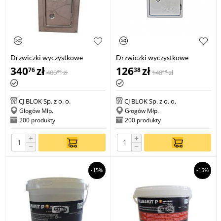
Drzwiczki wyczystkowe
Drzwiczki wyczystkowe
TURBO
340
zł
126
zł
76
38
400
zł
148
zł
89
68
CJ BLOK Sp. z o. o.
CJ BLOK Sp. z o. o.
Głogów Młp.
Głogów Młp.
200 produkty
200 produkty
+
+
−
−
-15%
-15%