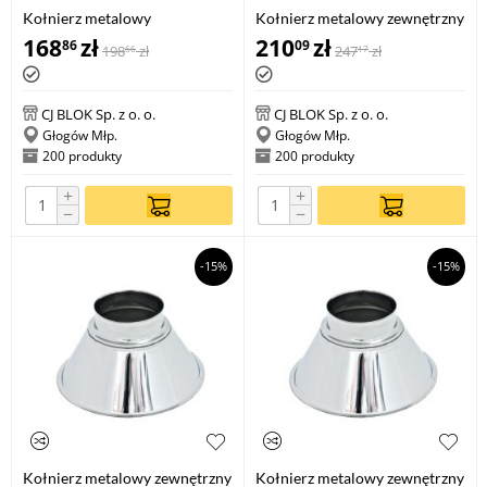
Kołnierz metalowy
Kołnierz metalowy zewnętrzny
wewnętrzny KMW 1020
KMZ 100
168
zł
210
zł
86
09
198
zł
247
zł
66
17
CJ BLOK Sp. z o. o.
CJ BLOK Sp. z o. o.
Głogów Młp.
Głogów Młp.
200 produkty
200 produkty
+
+
−
−
-15%
-15%
Kołnierz metalowy zewnętrzny
Kołnierz metalowy zewnętrzny