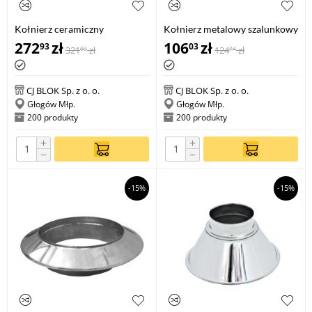
Kołnierz ceramiczny
Kołnierz metalowy szalunkowy
zewnętrzny z nadstawką KCZN
272
zł
106
zł
93
03
321
zł
124
zł
09
74
180
CJ BLOK Sp. z o. o.
CJ BLOK Sp. z o. o.
Głogów Młp.
Głogów Młp.
200 produkty
200 produkty
+
+
−
−
-15%
-15%