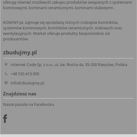
oferują również możliwość zakupu produktów związanych z systemami
kominowymi, kominami ceramicznymi, kominami stalowymi .
KOMINY.pl, zajmuje się sprzedażą różnych rodzajów kominków,
systemów kominowych, kominków ceramicznych, stalowych oraz
wentylacyjnych. Market oferuje produkty bezpośrednio od
producentów.
zbudujmy.pl
Internet Code Sp. z o.o., ul. św. Rocha 4a, 35-330 Rzeszów, Polska
+48 533 413 005
info@zbudujmy.pl
Znajdziesz nas
Nasze pasaże na Facebooku