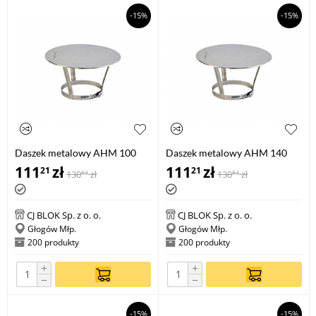
-15%
-15%
Daszek metalowy AHM 100
Daszek metalowy AHM 140
111
zł
111
zł
21
21
130
zł
130
zł
83
83
CJ BLOK Sp. z o. o.
CJ BLOK Sp. z o. o.
Głogów Młp.
Głogów Młp.
200 produkty
200 produkty
+
+
−
−
-15%
-15%