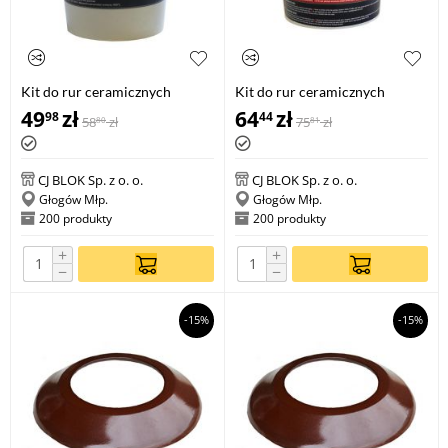
Kit do rur ceramicznych
Kit do rur ceramicznych
VELBAKIT P-mokry 2kg
VELBAKIT P-suchy 3kg
49
zł
64
zł
98
44
58
zł
75
zł
80
81
CJ BLOK Sp. z o. o.
CJ BLOK Sp. z o. o.
Głogów Młp.
Głogów Młp.
200 produkty
200 produkty
+
+
−
−
-15%
-15%