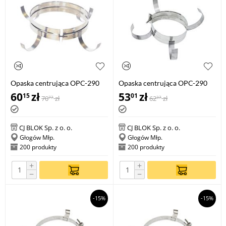
Opaska centrująca OPC-290
Opaska centrująca OPC-290
200
80
60
zł
53
zł
15
01
70
zł
62
zł
77
37
CJ BLOK Sp. z o. o.
CJ BLOK Sp. z o. o.
Głogów Młp.
Głogów Młp.
200 produkty
200 produkty
+
+
−
−
-15%
-15%