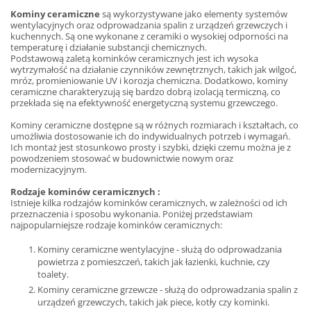
Kominy ceramiczne
są wykorzystywane jako elementy systemów
wentylacyjnych oraz odprowadzania spalin z urządzeń grzewczych i
kuchennych. Są one wykonane z ceramiki o wysokiej odporności na
temperaturę i działanie substancji chemicznych.
Podstawową zaletą kominków ceramicznych jest ich wysoka
wytrzymałość na działanie czynników zewnętrznych, takich jak wilgoć,
mróz, promieniowanie UV i korozja chemiczna. Dodatkowo, kominy
ceramiczne charakteryzują się bardzo dobrą izolacją termiczną, co
przekłada się na efektywność energetyczną systemu grzewczego.
Kominy ceramiczne dostępne są w różnych rozmiarach i kształtach, co
umożliwia dostosowanie ich do indywidualnych potrzeb i wymagań.
Ich montaż jest stosunkowo prosty i szybki, dzięki czemu można je z
powodzeniem stosować w budownictwie nowym oraz
modernizacyjnym.
Rodzaje kominów ceramicznych :
Istnieje kilka rodzajów kominków ceramicznych, w zależności od ich
przeznaczenia i sposobu wykonania. Poniżej przedstawiam
najpopularniejsze rodzaje kominków ceramicznych:
Kominy ceramiczne wentylacyjne - służą do odprowadzania
powietrza z pomieszczeń, takich jak łazienki, kuchnie, czy
toalety.
Kominy ceramiczne grzewcze - służą do odprowadzania spalin z
urządzeń grzewczych, takich jak piece, kotły czy kominki.