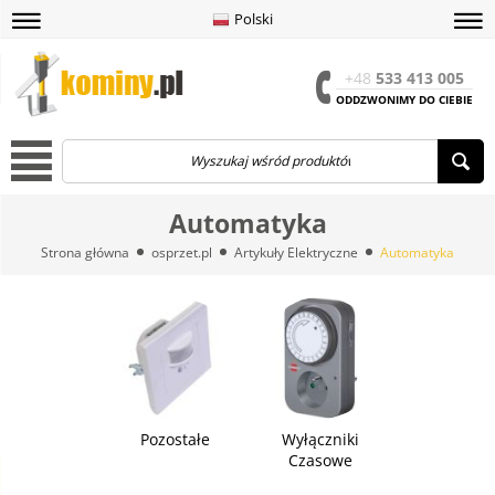
Polski
amknij
amknij menu
amknij menu
amknij menu
Menu
Otwór
+48
533 413 005
ODDZWONIMY DO CIEBIE
Menu
Automatyka
Strona główna
osprzet.pl
Artykuły Elektryczne
Automatyka
Pozostałe
Wyłączniki
Czasowe