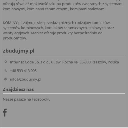
oferują również możliwość zakupu produktów związanych z systemami
kominowymi, kominami ceramicznymi, kominami stalowymi .
KOMINY.pl, zajmuje się sprzedażą różnych rodzajów kominków,
systemów kominowych, kominków ceramicznych, stalowych oraz
wentylacyjnych. Market oferuje produkty bezpośrednio od
producentów.
zbudujmy.pl
Internet Code Sp. z o.o., ul. św. Rocha 4a, 35-330 Rzeszów, Polska
+48 533 413 005
info@zbudujmy.pl
Znajdziesz nas
Nasze pasaże na Facebooku