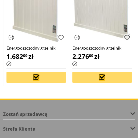
Energooszczędny grzejnik
Energooszczędny grzejnik
elektryczny EPG-500
elektryczny EPG-700
1.682
zł
2.276
zł
00
00
Zostań sprzedawcą
Strefa Klienta