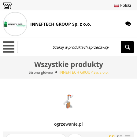
Menu
Polski
amknij menu
amknij menu
amknij menu
amknij menu
INNEFTECH GROUP Sp. z o.o.
Menu
Wszystkie produkty
Strona główna
INNEFTECH GROUP Sp. z o.o.
ogrzewanie.pl