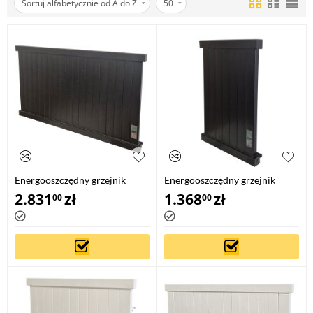
Sortuj alfabetycznie od A do Z
50
Energooszczędny grzejnik
Energooszczędny grzejnik
elektryczny EPG-1000
elektryczny EPG-300
2.831
zł
1.368
zł
00
00